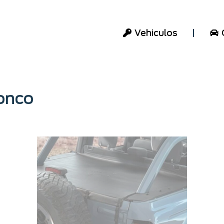
Vehiculos
onco