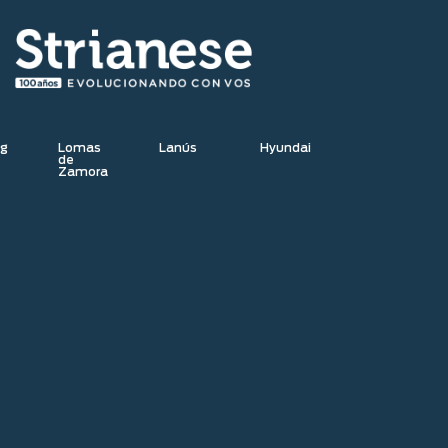
Nueva Bronco
TOLDO LATERAL 2M X 2M –
YAKIMA
Nueva Bronco
Consultar ahora
Nueva Bronco
Porta Bicicleta Yakima
Nueva Bronco